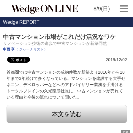
8/9(日)
Wedge REPORT
中古マンション市場がこれだけ活況なワケ
リノベーション技術の進歩で中古マンションが新築同然
中西 享
（ ジャーナリスト）
2019/12/02
首都圏では中古マンションの成約件数が新築より2016年から18
年まで3年続けて多くなっている。マンションを建設する大手ゼ
ネコン、デベロッパーなどへのアドバイザリー業務を手掛ける
トータルブレインの久光龍彦社長に、中古マンションが売れて
いる理由と今後の流れについて聞いた。
本文を読む
PR