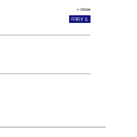
» close
印刷する