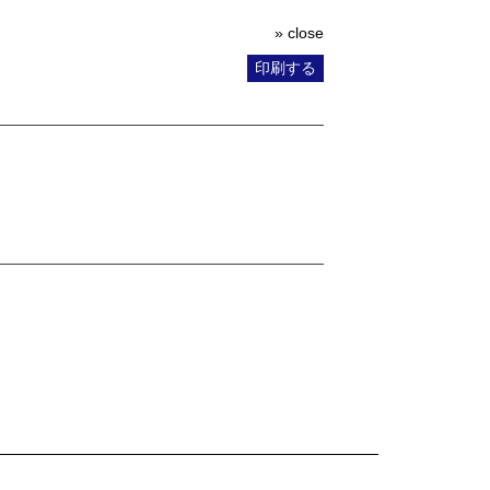
» close
印刷する