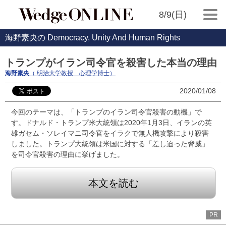
8/9(日)
海野素央の Democracy, Unity And Human Rights
トランプがイラン司令官を殺害した本当の理由
海野素央
（ 明治大学教授 心理学博士）
2020/01/08
今回のテーマは、「トランプのイラン司令官殺害の動機」で
す。ドナルド・トランプ米大統領は2020年1月3日、イランの英
雄ガセム・ソレイマニ司令官をイラクで無人機攻撃により殺害
しました。トランプ大統領は米国に対する「差し迫った脅威」
を司令官殺害の理由に挙げました。
本文を読む
PR