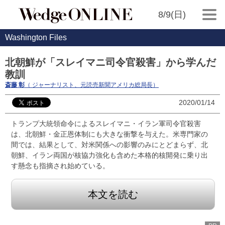
8/9(日)
Washington Files
北朝鮮が「スレイマニ司令官殺害」から学んだ
教訓
斎藤 彰
（ ジャーナリスト、元読売新聞アメリカ総局長）
2020/01/14
トランプ大統領命令によるスレイマニ・イラン軍司令官殺害
は、北朝鮮・金正恩体制にも大きな衝撃を与えた。米専門家の
間では、結果として、対米関係への影響のみにとどまらず、北
朝鮮、イラン両国が核協力強化も含めた本格的核開発に乗り出
す懸念も指摘され始めている。
本文を読む