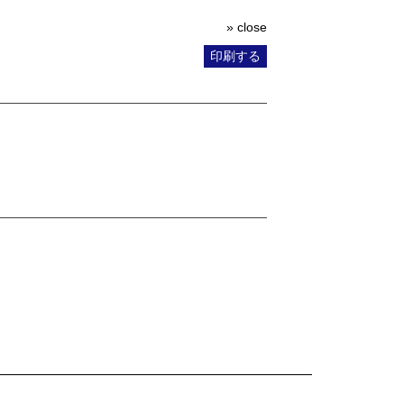
» close
印刷する