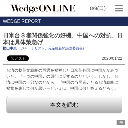
8/9(日)
WEDGE REPORT
日米台３者関係強化の好機、中国への対抗、日
本は具体策急げ
樫山幸夫
（ ジャーナリスト、元産經新聞論説委員長）
2020/01/22
台湾の蔡英文総統の再選を祝福した日米英各国に中国がかみつ
いた。〝一つの中国〟の原則に反するのだという。しかし、台
湾は中国の一部なのだから、〝中国の当局者〟たる台湾総統に
祝意を表して何が悪いーといえば、中国は何と答えるだろう。
本文を読む
PR