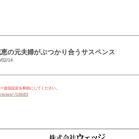
紀恵の元夫婦がぶつかり合うサスペンス
/02/14
。
ー送信設定を有効にしてください。
rticles/-/18683