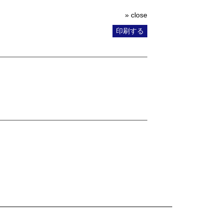
» close
印刷する