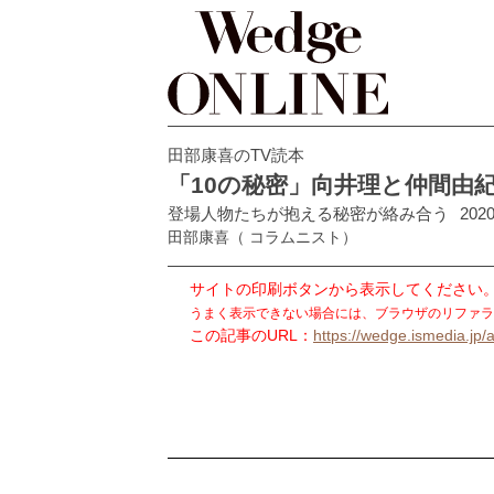
田部康喜のTV読本
「10の秘密」向井理と仲間由
登場人物たちが抱える秘密が絡み合う
2020
田部康喜
（ コラムニスト）
サイトの印刷ボタンから表示してください
うまく表示できない場合には、ブラウザのリファラ
この記事のURL：
https://wedge.ismedia.jp/a