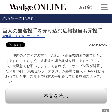
8/7(金)
赤坂英一の野球丸
巨人の無名投手を売り込む広報担当も元投手
赤坂英一
（ スポーツライター）
2020/02/26
「沖縄のメディアの方々、これから正面玄関まで来ていただ
けますか。間もなく、與那原の囲み取材を行いますので、は
い。大至急でお願いします、できれば」。オープン戦が開幕し
た２月16日、沖縄セルラースタジアム那覇で巨人－DeNA戦が行
われていた中、スマホで取材の手配をしている球団スタッフが
いた。
本文を読む
PR