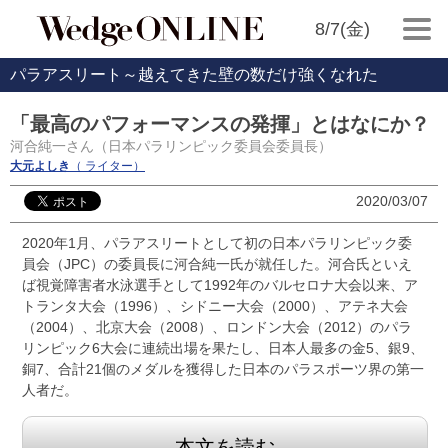
8/7(金)
パラアスリート～越えてきた壁の数だけ強くなれた
「最高のパフォーマンスの発揮」とはなにか？
河合純一さん（日本パラリンピック委員会委員長）
大元よしき
（ ライター）
2020/03/07
2020年1月、パラアスリートとして初の日本パラリンピック委
員会（JPC）の委員長に河合純一氏が就任した。河合氏といえ
ば視覚障害者水泳選手として1992年のバルセロナ大会以来、ア
トランタ大会（1996）、シドニー大会（2000）、アテネ大会
（2004）、北京大会（2008）、ロンドン大会（2012）のパラ
リンピック6大会に連続出場を果たし、日本人最多の金5、銀9、
銅7、合計21個のメダルを獲得した日本のパラスポーツ界の第一
人者だ。
本文を読む