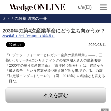
8/9(日)
オトナの教養 週末の一冊
2030年の第4次産業革命にどう立ち向かうか？
友森敏雄
（ 月刊「Wedge」副編集長）
2020/03/11
「ITプラットフォーマーとレガシー企業の最終戦争」――。三
菱UFJリサーチ&コンサルティングの尾木蔵人さんの最新著書
『2030年の第４次産業革命』（東洋経済新報社）は、冒頭から
「最終戦争」という言葉が飛び出すほど熱を帯びている。前著
『決定版インダストリー4.0』（同、2015年）の続編とも言える
一冊だ。
本文を読む
PR