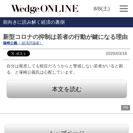
8/8(土)
前向きに読み解く経済の裏側
新型コロナの抑制は若者の行動が鍵になる理由
塚崎公義
（ 経済評論家）
2020/03/16
自分は罹患しても軽症だろうからと警戒しない若者がいると困
る、と塚崎公義氏は心配しています。
本文を読む
PR