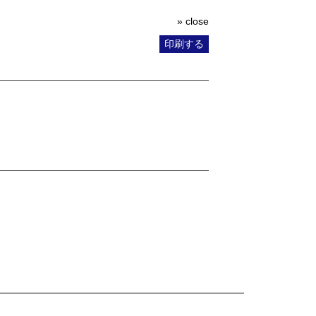
» close
印刷する