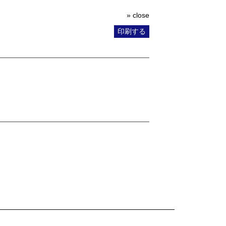
» close
印刷する