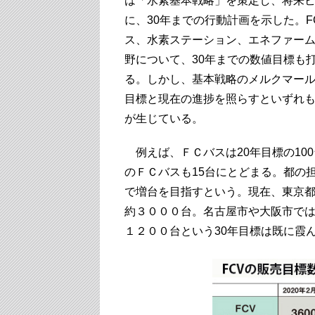
は「水素基本戦略」を策定し、将来
に、30年までの行動計画を示した。F
ス、水素ステーション、エネファーム
野について、30年までの数値目標も
る。しかし、基本戦略のメルクマールと
目標と現在の進捗を照らすといずれ
が生じている。
例えば、ＦＣバスは20年目標の10
のＦＣバスも15台にとどまる。都の
で増台を目指すという。現在、東京
約３０００台。名古屋市や大阪市では
１２００台という30年目標は既に霞