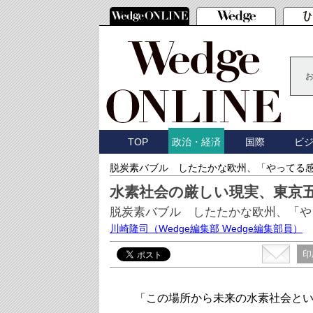
TOP
国際
ビ
政治・経済
脱炭素バブル したたかな欧州、「やってる
水素社会の厳しい現実、東京
脱炭素バブル したたかな欧州、「や
川崎隆司
（Wedge編集部 Wedge編集部員）
印
「この場所から未来の水素社会とい