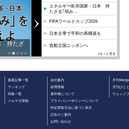
エネルギー依存国家・日本 持
たざる｢弱み…
FIFAワールドカップ2026
日本主導で平和の再構築を
本 持たざ
造船立国ニッポンへ
»もっと見る
最新記事一覧
会社案内
月刊Wedg
ランキング
採用情報
月刊ひと
特集一覧
著作権について
ウェッジ
メルマガ登録
プライバシーポリシーについて
特定商取引法に基づく表示
広告のご案内
お問い合わせ