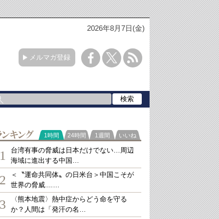
2026年8月7日(金)
メルマガ登録
ランキング
1時間
24時間
1週間
いいね
台湾有事の脅威は日本だけでない…周辺
1
海域に進出する中国…
＜〝運命共同体〟の日米台＞中国こそが
2
世界の脅威....…
〈熊本地震〉熱中症からどう命を守る
3
か？人間は「発汗の名…