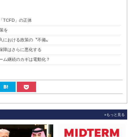
TCFD」の正体
策を
入における政策の〝不備〟
保障はさらに悪化する
ブーム継続のカギは電動化？
»もっと見る