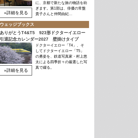
に、京都で新たな旅の物語を紡
ぎます。第1部は、俳優の常盤
»詳細を見る
貴子さんと仲間由紀…
ウェッジブックス
ありがとうT4&T5 923形ドクターイエロー
引退記念カレンダー2027 壁掛けタイプ
ドクターイエロー「T4」、そ
してドクターイエロー「T5」
の勇姿を、鉄道写真家・村上悠
太による四季折々の厳選した写
真で綴る。
»詳細を見る