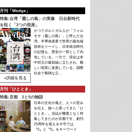
月刊「Wedge」
特集:台湾「麗しの島」の実像 日台新時代
を拓く「3つの視座」
かつてポルトガル人が「フォル
モサ（麗しの島）」と呼んだ台
湾。半導体産業で世界の最先端
技術をリードし、日本統治時代
の記憶も、歴史の一部として内
包している。一方で、現在は米
中対立の最前線に立たされ、難
しい現実に直面している。国際
社会で複雑な立…
»詳細を見る
月刊「ひととき」
特集:京都 2と5の物語
日本の文化や風土、人々の営み
を伝え、旅へと誘ってきた「ひ
ととき」。当誌が幾度となく特
集してきたのが京都です。創刊
25周年を迎える今号では、
〝2〟と〝5〟をキーワード