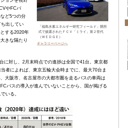
ビジョンを視野
CVやFCバ
など5つの分
打ち出してい
「福島水素エネルギー研究フィールド」開所
する2020年
式で披露されたＦＣＶ「ミライ」第２世代
（ＷＥＤＧＥ）
も大きな隔たり
ギャラリーページへ
0台に対し、2月末時点での進捗は全国で41台。東京都
担当者によれば、東京五輪大会時までに、最大70台ま
都、大阪市、名古屋市の大都市圏を走るバスの車両は
FCバスの導入が進んでいないことから、国が掲げる
んでいる。