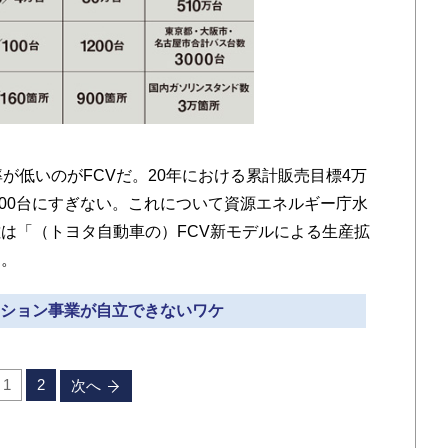
が低いのがFCVだ。20年における累計販売目標4万
600台にすぎない。これについて資源エネルギー庁水
は「（トヨタ自動車の）FCV新モデルによる生産拡
る。
テーション事業が自立できないワケ
1
2
次へ