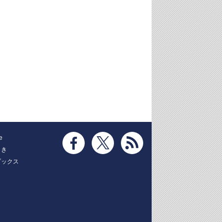
e
とき
ブックス