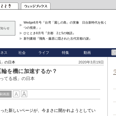
Wedge8月号『台湾「麗しの島」の実像 日台新時代を拓く「3
つの視座」』
お知らせ
ひととき8月号『京都 2と5の物語』
新刊書籍『飛鳥・藤原に隠された古代宮都の謎』
ジネス
社会
ライフ
特集
動画
感」の日本
2020年3月19日
五輪を機に加速するか？
ってる感」の日本
刷画面
った新しいページが、今まさに開かれようとしてい