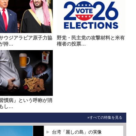
サウジアラビア原子力協
野党・民主党の攻撃材料と米有
が持…
権者の投票…
習慣病」という呼称が消
もし…
»すべての特集を見る
台湾「麗しの島」の実像