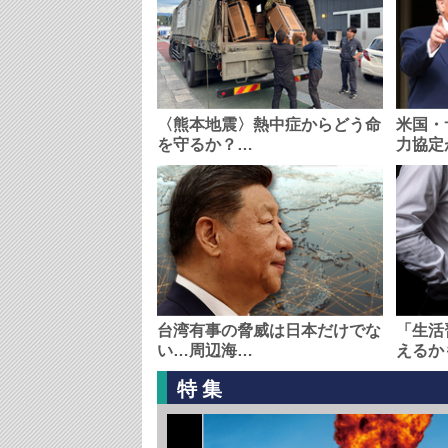
〈熊本地震〉熱中症からどう命
米国・
を守るか？…
力協定
台湾有事の脅威は日本だけでな
「生活
い…周辺海…
えるか
特集