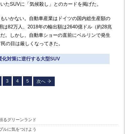
いたSUVに「気候殺し」とのカードを掲げた。
もいかない。自動車産業はドイツの国内総生産額の
82万人、2018年の輸出額は2640億ドル（約28兆
業だ。しかし、自動車ショーの直前にベルリンで発生
市民の目は厳しくなってきた。
温暖化対策に逆行する大型SUV
3
4
5
次へ
頼るグリーンランド
ブルに気をつけよう