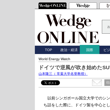
TOP
政治・経済
ビ
国際
World Energy Watch
ドイツで逆風が吹き始めたSU
山本隆三
（ 常葉大学名誉教授）
印
以前シンガポール国立大学でのシン
ち話をした際に、ドイツ製を中心とした大型SU