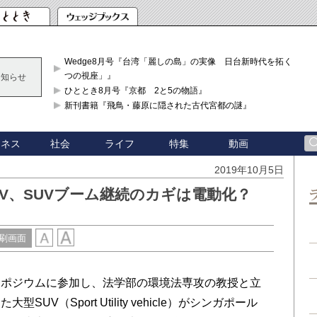
Wedge8月号『台湾「麗しの島」の実像 日台新時代を拓く「3
つの視座」』
お知らせ
ひととき8月号『京都 2と5の物語』
新刊書籍『飛鳥・藤原に隠された古代宮都の謎』
ジネス
社会
ライフ
特集
動画
2019年10月5日
V、SUVブーム継続のカギは電動化？
刷画面
ポジウムに参加し、法学部の環境法専攻の教授と立
V（Sport Utility vehicle）がシンガポール