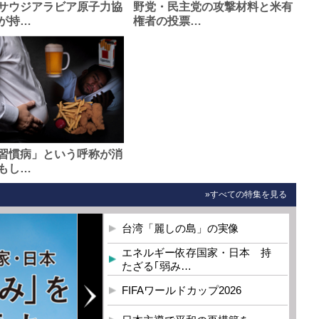
サウジアラビア原子力協
野党・民主党の攻撃材料と米有
が持…
権者の投票…
習慣病」という呼称が消
もし…
»すべての特集を見る
台湾「麗しの島」の実像
エネルギー依存国家・日本 持
たざる｢弱み…
FIFAワールドカップ2026