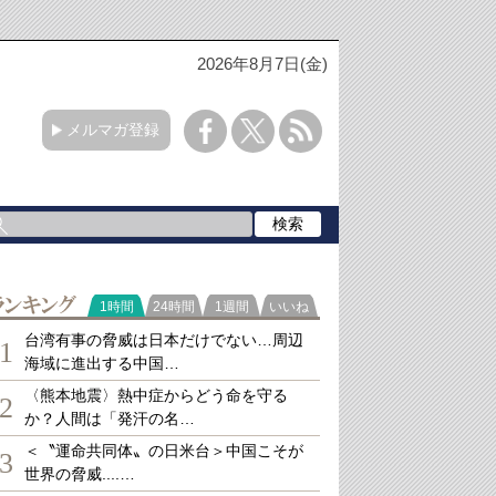
2026年8月7日(金)
メルマガ登録
ランキング
1時間
24時間
1週間
いいね
台湾有事の脅威は日本だけでない…周辺
1
海域に進出する中国…
〈熊本地震〉熱中症からどう命を守る
2
か？人間は「発汗の名…
＜〝運命共同体〟の日米台＞中国こそが
3
世界の脅威....…