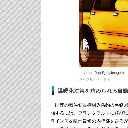
（Jason Reed/gettyimages）
ギャラリーページへ
温暖化対策を求められる自
国連の気候変動枠組み条約の事務局
張するには、フランクフルトに飛び
ライン河を離れ最短の内陸部を走る