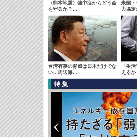
〈熊本地震〉熱中症からどう命
米国・
を守るか？…
力協定
台湾有事の脅威は日本だけでな
「生活
い…周辺海…
えるか
特集