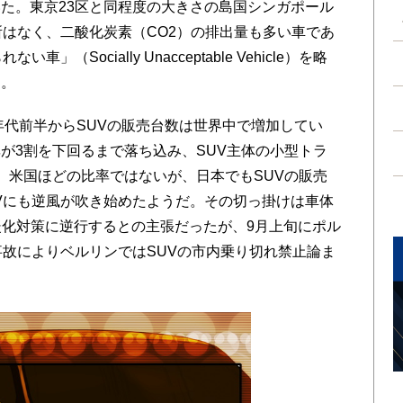
た。東京23区と同程度の大きさの島国シンガポール
所はなく、二酸化炭素（CO2）の排出量も多い車であ
（Socially Unacceptable Vehicle）を略
た。
年代前半からSUVの販売台数は世界中で増加してい
が3割を下回るまで落ち込み、SUV主体の小型トラ
。米国ほどの比率ではないが、日本でもSUVの販売
Vにも逆風が吹き始めたようだ。その切っ掛けは車体
暖化対策に逆行するとの主張だったが、9月上旬にポル
事故によりベルリンではSUVの市内乗り切れ禁止論ま