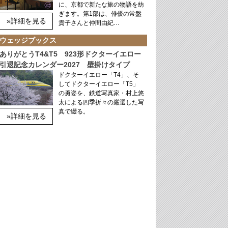
に、京都で新たな旅の物語を紡
ぎます。第1部は、俳優の常盤
»詳細を見る
貴子さんと仲間由紀…
ウェッジブックス
ありがとうT4&T5 923形ドクターイエロー
引退記念カレンダー2027 壁掛けタイプ
ドクターイエロー「T4」、そ
してドクターイエロー「T5」
の勇姿を、鉄道写真家・村上悠
太による四季折々の厳選した写
真で綴る。
»詳細を見る