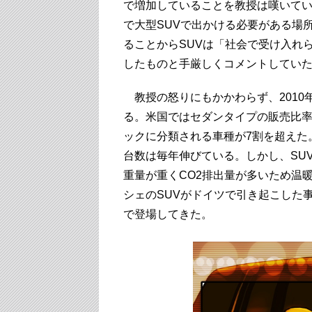
で増加していることを教授は嘆いてい
で大型SUVで出かける必要がある場
ることからSUVは「社会で受け入れられない車」
したものと手厳しくコメントしてい
教授の怒りにもかかわらず、2010
る。米国ではセダンタイプの販売比率
ックに分類される車種が7割を超えた
台数は毎年伸びている。しかし、SU
重量が重くCO2排出量が多いため温
シェのSUVがドイツで引き起こした
で登場してきた。