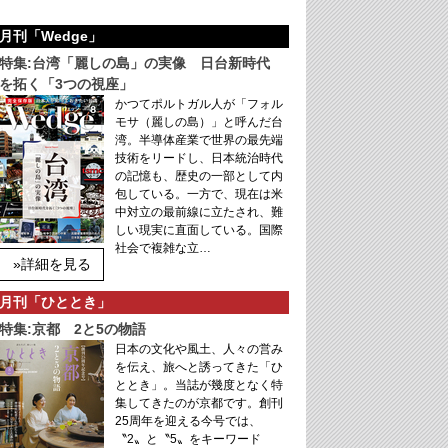
月刊「Wedge」
特集:台湾「麗しの島」の実像 日台新時代
を拓く「3つの視座」
かつてポルトガル人が「フォル
モサ（麗しの島）」と呼んだ台
湾。半導体産業で世界の最先端
技術をリードし、日本統治時代
の記憶も、歴史の一部として内
包している。一方で、現在は米
中対立の最前線に立たされ、難
しい現実に直面している。国際
社会で複雑な立…
»詳細を見る
月刊「ひととき」
特集:京都 2と5の物語
日本の文化や風土、人々の営み
を伝え、旅へと誘ってきた「ひ
ととき」。当誌が幾度となく特
集してきたのが京都です。創刊
25周年を迎える今号では、
〝2〟と〝5〟をキーワード