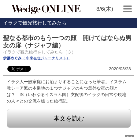
8/6(木)
イラクで観光旅行してみたら
聖なる都市のもう一つの顔 開けてはならぬ男
女の扉（ナジャフ編）
イラクで観光旅行をしてみたら（３）
伊藤めぐみ
（ 中東在住ジャーナリスト）
2020/03/28
イラク人一般家庭にお泊まりすることになった筆者。イスラム
教シーア派の本拠地の１つナジャフのもつ意外な夜の顔と
は？ IS（いわゆるイスラム国）支配後のイラクの日常や現地
の人々との交流を綴った旅行記。
本文を読む