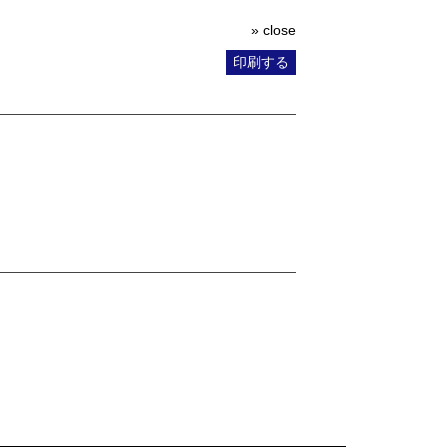
» close
印刷する