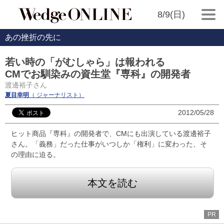
8/9(日)
あの挫折の先に
若い時の「がむしゃら」は報われる
CMでお馴染みの資生堂『専科』の開発者
渡邊裕子さん
夏目幸明
（ ジャーナリスト）
2012/05/28
ヒット商品『専科』の開発者で、CMにも出演している渡邊裕子
さん。「義務」だった仕事がいつしか「権利」に変わった、そ
の理由に迫る。
本文を読む
PR