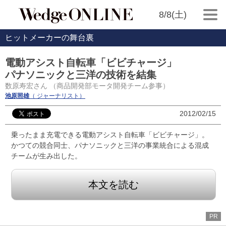
8/8(土)
ヒットメーカーの舞台裏
電動アシスト自転車「ビビチャージ」
パナソニックと三洋の技術を結集
数原寿宏さん （商品開発部モータ開発チーム参事）
池原照雄
（ ジャーナリスト）
2012/02/15
乗ったまま充電できる電動アシスト自転車「ビビチャージ」。
かつての競合同士、パナソニックと三洋の事業統合による混成
チームが生み出した。
本文を読む
PR