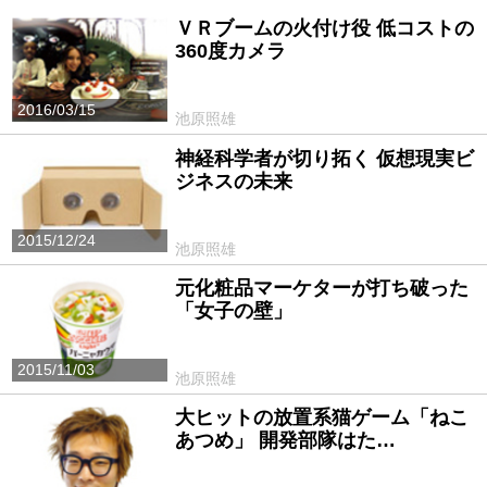
ＶＲブームの火付け役 低コストの
360度カメラ
2016/03/15
池原照雄
神経科学者が切り拓く 仮想現実ビ
ジネスの未来
2015/12/24
池原照雄
元化粧品マーケターが打ち破った
「女子の壁」
2015/11/03
池原照雄
大ヒットの放置系猫ゲーム「ねこ
あつめ」 開発部隊はた…