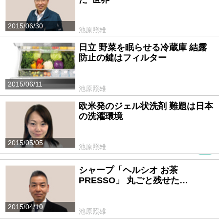
2015/06/30
池原照雄
日立 野菜を眠らせる冷蔵庫 結露
防止の鍵はフィルター
2015/06/11
池原照雄
欧米発のジェル状洗剤 難題は日本
の洗濯環境
2015/05/05
池原照雄
PR
シャープ「ヘルシオ お茶
PRESSO」 丸ごと残せた…
2015/04/10
池原照雄