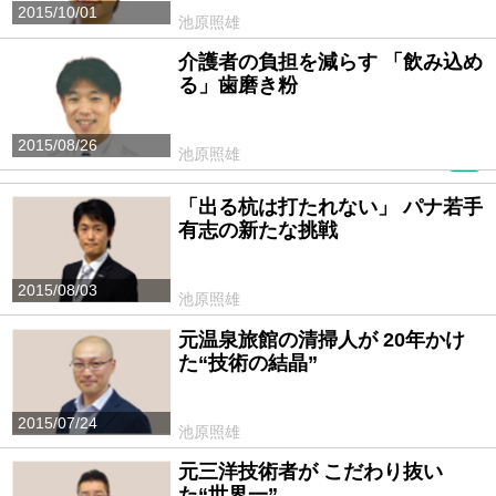
2015/10/01
池原照雄
介護者の負担を減らす 「飲み込め
る」歯磨き粉
2015/08/26
池原照雄
PR
「出る杭は打たれない」 パナ若手
有志の新たな挑戦
2015/08/03
池原照雄
元温泉旅館の清掃人が 20年かけ
た“技術の結晶”
2015/07/24
池原照雄
元三洋技術者が こだわり抜い
た“世界一”