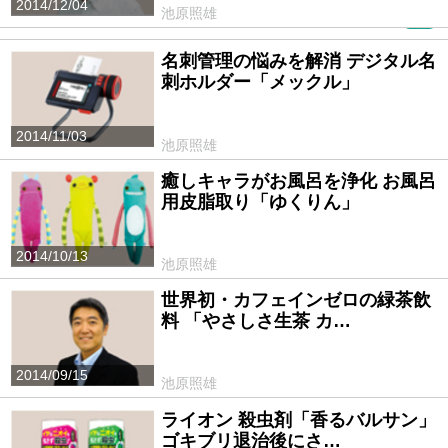
2014/12/04
池原照雄
PR
名刺管理の悩みを解消 デジタル名
刺ホルダー「メックル」
2014/11/03
池原照雄
癒しキャラがお風呂を浄化 お風呂
用皮脂取り「ゆくりん」
2014/10/13
池原照雄
世界初・カフェインゼロの緑茶飲
料 「やさしさ生茶 カ…
2014/09/15
池原照雄
ライオン 殺虫剤「香るバルサン」
ゴキブリ退治後にさ…