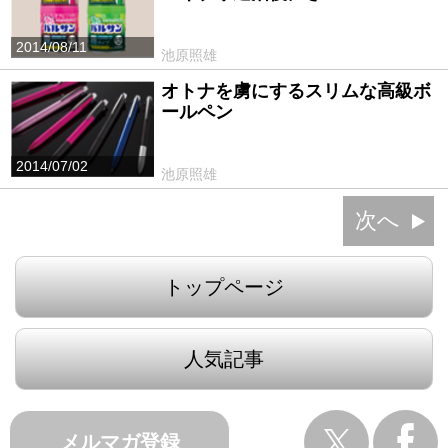
2014/08/11
池原照雄
オトナを虜にするスリムな高級ボ
ールペン
2014/07/02
池原照雄
次へ
トップページ
人気記事
メルマガ登録