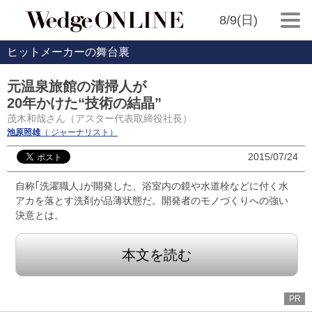
8/9(日)
ヒットメーカーの舞台裏
元温泉旅館の清掃人が
20年かけた“技術の結晶”
茂木和哉さん（アスター代表取締役社長）
池原照雄
（ ジャーナリスト）
2015/07/24
自称｢洗濯職人｣が開発した、浴室内の鏡や水道栓などに付く水
アカを落とす洗剤が品薄状態だ。開発者のモノづくりへの強い
決意とは。
本文を読む
PR