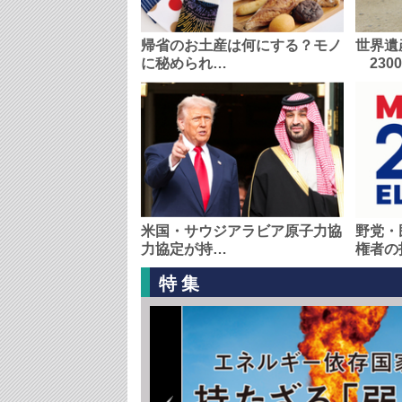
帰省のお土産は何にする？モノ
世界遺
に秘められ…
230
米国・サウジアラビア原子力協
野党・
力協定が持…
権者の
特集