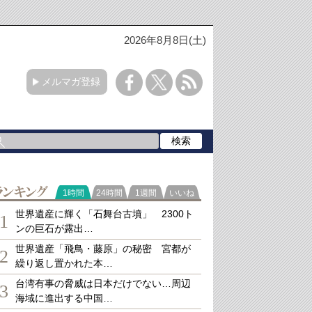
2026年8月8日(土)
メルマガ登録
ランキング
1時間
24時間
1週間
いいね
世界遺産に輝く「石舞台古墳」 2300ト
1
ンの巨石が露出…
世界遺産「飛鳥・藤原」の秘密 宮都が
2
繰り返し置かれた本…
台湾有事の脅威は日本だけでない…周辺
3
海域に進出する中国…