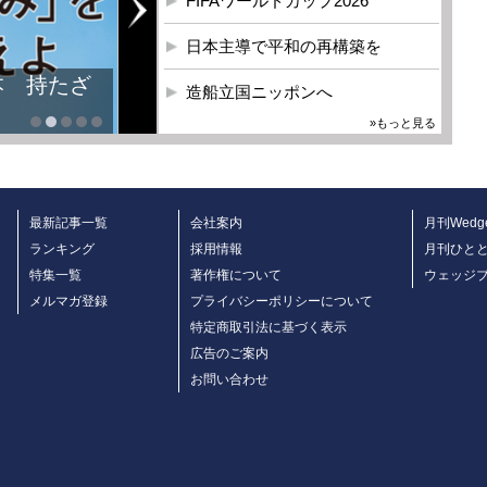
FIFAワールドカップ2026
日本主導で平和の再構築を
本 持たざ
造船立国ニッポンへ
»もっと見る
最新記事一覧
会社案内
月刊Wedg
ランキング
採用情報
月刊ひと
特集一覧
著作権について
ウェッジ
メルマガ登録
プライバシーポリシーについて
特定商取引法に基づく表示
広告のご案内
お問い合わせ