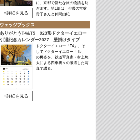
に、京都で新たな旅の物語を紡
ぎます。第1部は、俳優の常盤
»詳細を見る
貴子さんと仲間由紀…
ウェッジブックス
ありがとうT4&T5 923形ドクターイエロー
引退記念カレンダー2027 壁掛けタイプ
ドクターイエロー「T4」、そ
してドクターイエロー「T5」
の勇姿を、鉄道写真家・村上悠
太による四季折々の厳選した写
真で綴る。
»詳細を見る