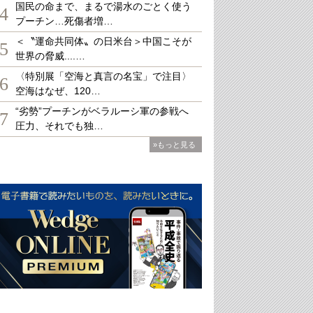
国民の命まで、まるで湯水のごとく使う
4
プーチン…死傷者増…
＜〝運命共同体〟の日米台＞中国こそが
5
世界の脅威....…
〈特別展「空海と真言の名宝」で注目〉
6
空海はなぜ、120…
“劣勢”プーチンがベラルーシ軍の参戦へ
7
圧力、それでも独…
»もっと見る