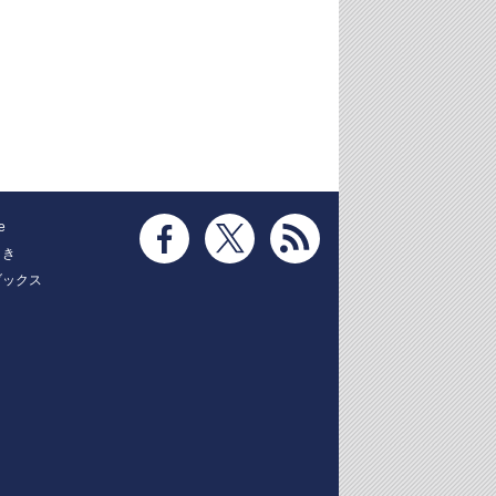
e
とき
ブックス