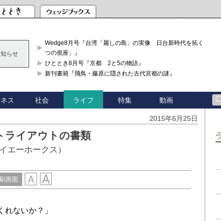
Wedge8月号『台湾「麗しの島」の実像 日台新時代を拓く「3
つの視座」』
お知らせ
ひととき8月号『京都 2と5の物語』
新刊書籍『飛鳥・藤原に隠された古代宮都の謎』
ジネス
社会
特集
動画
ライフ
2015年6月25日
トライアウトの書類
イエーホークス）
刷画面
くれないか？」