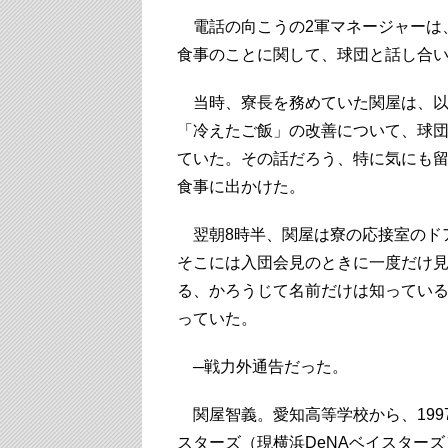
電話の向こうの2軍マネージャーは
食事のことに関して、球団と話し合
当時、寮長を務めていた関屋は、以
「冷えたご飯」の改善について、球
ていた。その話だろう、特に気にも
食事に出かけた。
翌朝8時半、関屋は寮の応接室のド
そこには入団会見のときに一度だけ
る、かろうじて名前だけは知ってい
っていた。
─戦力外通告だった。
関屋智義。愛知高等学校から、199
スターズ（現横浜DeNAベイスター