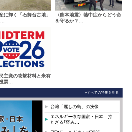
産に輝く「石舞台古墳」
〈熊本地震〉熱中症からどう命
0…
を守るか？…
民主党の攻撃材料と米有
投票…
»すべての特集を見る
台湾「麗しの島」の実像
エネルギー依存国家・日本 持
たざる｢弱み…