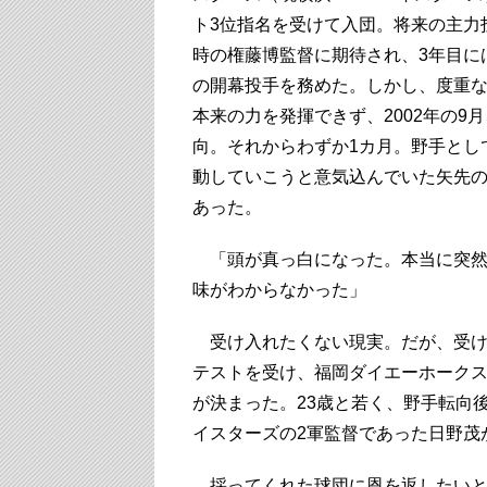
ト3位指名を受けて入団。将来の主力
時の権藤博監督に期待され、3年目に
の開幕投手を務めた。しかし、度重
本来の力を発揮できず、2002年の9
向。それからわずか1カ月。野手とし
動していこうと意気込んでいた矢先
あった。
「頭が真っ白になった。本当に突然
味がわからなかった」
受け入れたくない現実。だが、受け
テストを受け、福岡ダイエーホーク
が決まった。23歳と若く、野手転向
イスターズの2軍監督であった日野茂
採ってくれた球団に恩を返したいと