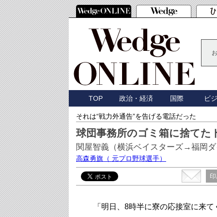
TOP
政治・経済
国際
ビ
それは“戦力外通告”を告げる電話だった
球団事務所のゴミ箱に捨てた
関屋智義（横浜ベイスターズ→福岡ダ
高森勇旗
（ 元プロ野球選手）
印
「明日、8時半に寮の応接室に来て