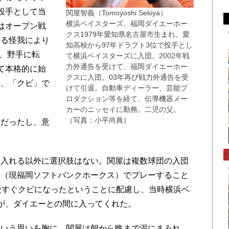
投手として当
関屋智義（Tomoyoshi Sekiya）
横浜ベイスターズ、福岡ダイエーホー
はオープン戦
クス1979年愛知県名古屋市生まれ。愛
なる怪我により
知高校から97年ドラフト3位で投手とし
月、野手に転
て横浜ベイスターズに入団。2002年戦
力外通告を受けて、福岡ダイエーホー
て本格的に始
クスに入団。03年再び戦力外通告を受
の、「クビ」で
けて引退。自動車ディーラー、芸能プ
ロダクション等を経て、伝導機器メー
カーのニッセイに勤務。二児の父。
（写真：小平尚典）
だったし、意
入れる以外に選択肢はない。関屋は複数球団の入団
ス（現福岡ソフトバンクホークス）でプレーすること
後すぐクビになったということに配慮し、当時横浜ベ
が、ダイエーとの間に入ってくれた。
いう思いを胸に、関屋は朝から晩まで泥にまみれ