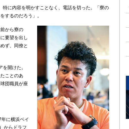
、特に内容を明かすことなく、電話を切った。「寮の
いをするのだろう」。
前から寮の
団に要望を出し
留めず、同僚と
アを開けた。
見たことのあ
る球団職員が座
7年に横浜ベイ
ズ）からドラフ