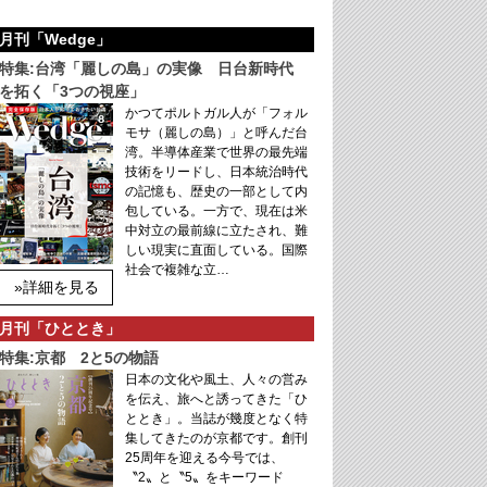
月刊「Wedge」
特集:台湾「麗しの島」の実像 日台新時代
を拓く「3つの視座」
かつてポルトガル人が「フォル
モサ（麗しの島）」と呼んだ台
湾。半導体産業で世界の最先端
技術をリードし、日本統治時代
の記憶も、歴史の一部として内
包している。一方で、現在は米
中対立の最前線に立たされ、難
しい現実に直面している。国際
社会で複雑な立…
»詳細を見る
月刊「ひととき」
特集:京都 2と5の物語
日本の文化や風土、人々の営み
を伝え、旅へと誘ってきた「ひ
ととき」。当誌が幾度となく特
集してきたのが京都です。創刊
25周年を迎える今号では、
〝2〟と〝5〟をキーワード