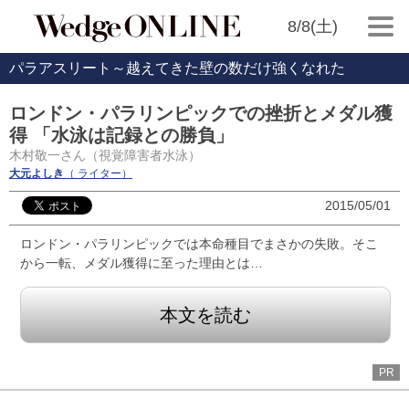
8/8(土)
パラアスリート～越えてきた壁の数だけ強くなれた
ロンドン・パラリンピックでの挫折とメダル獲
得 「水泳は記録との勝負」
木村敬一さん（視覚障害者水泳）
大元よしき
（ ライター）
2015/05/01
ロンドン・パラリンピックでは本命種目でまさかの失敗。そこ
から一転、メダル獲得に至った理由とは…
本文を読む
PR