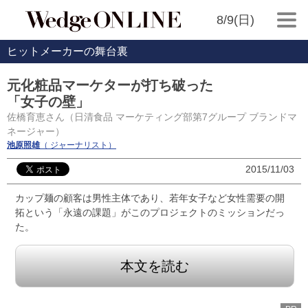
8/9(日)
ヒットメーカーの舞台裏
元化粧品マーケターが打ち破った
「女子の壁」
佐橋育恵さん（日清食品 マーケティング部第7グループ ブランドマ
ネージャー）
池原照雄
（ ジャーナリスト）
2015/11/03
カップ麺の顧客は男性主体であり、若年女子など女性需要の開
拓という「永遠の課題」がこのプロジェクトのミッションだっ
た。
本文を読む