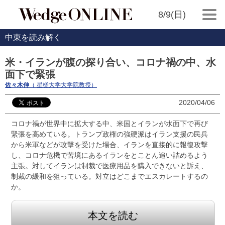
8/9(日)
中東を読み解く
米・イランが腹の探り合い、コロナ禍の中、水
面下で緊張
佐々木伸
（ 星槎大学大学院教授）
2020/04/06
コロナ禍が世界中に拡大する中、米国とイランが水面下で再び
緊張を高めている。トランプ政権の強硬派はイラン支援の民兵
から米軍などが攻撃を受けた場合、イランを直接的に報復攻撃
し、コロナ危機で苦境にあるイランをとことん追い詰めるよう
主張。対してイランは制裁で医療用品を購入できないと訴え、
制裁の緩和を狙っている。対立はどこまでエスカレートするの
か。
本文を読む