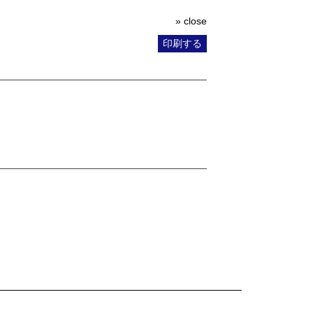
» close
印刷する