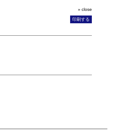
» close
印刷する