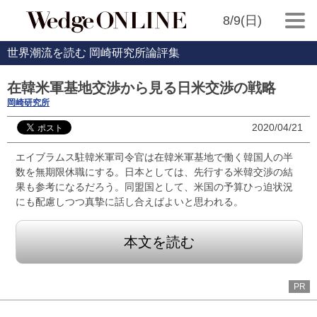
8/9(日)
世界潮流を読む 岡崎研究所論評集
在韓米軍基地交渉から見る日米交渉の戦略
岡崎研究所
2020/04/21
エイブラムス駐韓米軍司令官は在韓米軍基地で働く韓国人の半
数を無期限休職にする。日本としては、先行する米韓交渉の結
果も参考になるだろう。同盟国として、米国の予算ひっ迫状況
にも配慮しつつ真摯に話し合えばよいと思われる。
本文を読む
PR