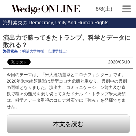
8/8(土)
海野素央の Democracy, Unity And Human Rights
演出力で勝ってきたトランプ、科学とデータに
敗れる？
海野素央
（ 明治大学教授 心理学博士）
2020/05/10
今回のテーマは、「米大統領選挙とコロナファクター」です。
2020年米大統領選挙は新型コロナ危機と重なり、異例中の異例
の選挙となりました。演出力、コミュニケーション能力及び直
観で種々の難局を乗り切ってきたドナルド・トランプ米大統領
は、科学とデータ重視のコロナ対応では「強み」を発揮できま
せん。
本文を読む