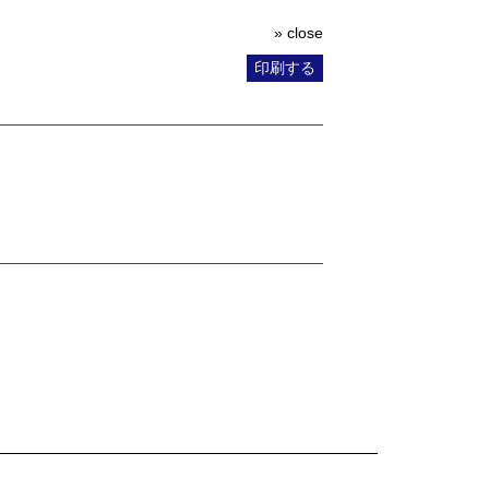
» close
印刷する