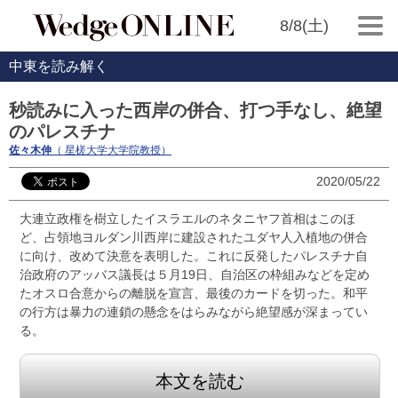
8/8(土)
中東を読み解く
秒読みに入った西岸の併合、打つ手なし、絶望
のパレスチナ
佐々木伸
（ 星槎大学大学院教授）
2020/05/22
大連立政権を樹立したイスラエルのネタニヤフ首相はこのほ
ど、占領地ヨルダン川西岸に建設されたユダヤ人入植地の併合
に向け、改めて決意を表明した。これに反発したパレスチナ自
治政府のアッバス議長は５月19日、自治区の枠組みなどを定め
たオスロ合意からの離脱を宣言、最後のカードを切った。和平
の行方は暴力の連鎖の懸念をはらみながら絶望感が深まってい
る。
本文を読む