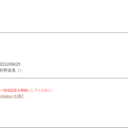
2012/06/29
狩野直美
（）
。
ー送信設定を有効にしてください。
rticles/-/1987