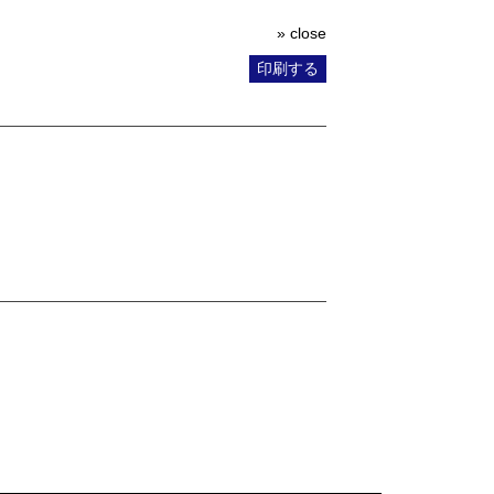
» close
印刷する