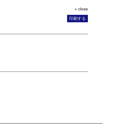
» close
印刷する