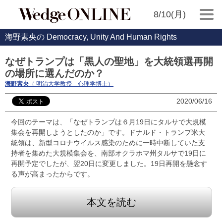
8/10(月)
海野素央の Democracy, Unity And Human Rights
なぜトランプは「黒人の聖地」を大統領選再開
の場所に選んだのか？
海野素央
（ 明治大学教授 心理学博士）
2020/06/16
今回のテーマは、「なぜトランプは６月19日にタルサで大規模
集会を再開しようとしたのか」です。ドナルド・トランプ米大
統領は、新型コロナウイルス感染のために一時中断していた支
持者を集めた大規模集会を、南部オクラホマ州タルサで19日に
再開予定でしたが、翌20日に変更しました。19日再開を懸念す
る声が高まったからです。
本文を読む