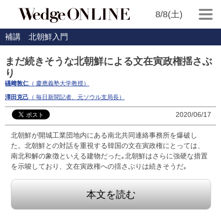
8/8(土)
補講 北朝鮮入門
まだ続きそうな北朝鮮による文在寅政権揺さぶ
り
礒﨑敦仁
（ 慶應義塾大学教授）
澤田克己
（ 毎日新聞記者、元ソウル支局長）
2020/06/17
北朝鮮が開城工業団地内にある南北共同連絡事務所を爆破し
た。北朝鮮との対話を重視する韓国の文在寅政権にとっては、
南北和解の象徴といえる建物だった｡北朝鮮はさらに強硬な措置
を示唆しており、文在寅政権への揺さぶりは続きそうだ｡
本文を読む