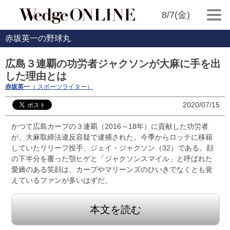
8/7(金)
赤坂英一の野球丸
広島３連覇の功労者ジャクソンが大麻に手を出
した理由とは
赤坂英一
（ スポーツライター）
2020/07/15
かつて広島カープの３連覇（2016～18年）に貢献した功労者
が、大麻取締法違反容疑で逮捕された。今季からロッテに移籍
していたリリーフ投手、ジェイ・ジャクソン（32）である。顔
の下半分を覆った顎ヒゲと「ジャクソンスマイル」と呼ばれた
愛嬌のある笑顔は、カープやマリーンズのひいきでなくとも覚
えているファンが多いはずだ。
本文を読む