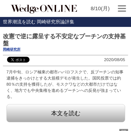
8/10(月)
世界潮流を読む 岡崎研究所論評集
改憲で逆に露呈する不安定なプーチンの支持基
盤
岡崎研究所
2020/08/05
7月中旬、ロシア極東の都市ハバロフスクで、反プーチンの知事
逮捕をきっかけとする大規模デモが発生した。国民投票では約
80％の支持を獲得したが、モスクワなどの大都市だけではな
く、地方でも中央集権を進めるプーチンへの反発が強まってい
る。
本文を読む