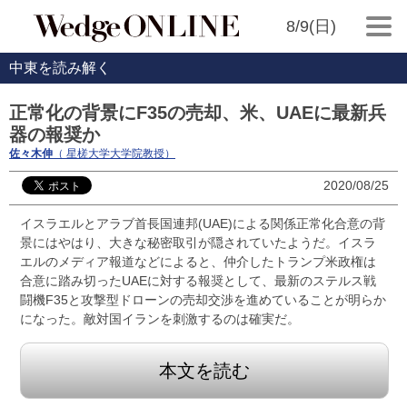
8/9(日)
中東を読み解く
正常化の背景にF35の売却、米、UAEに最新兵
器の報奨か
佐々木伸
（ 星槎大学大学院教授）
2020/08/25
イスラエルとアラブ首長国連邦(UAE)による関係正常化合意の背
景にはやはり、大きな秘密取引が隠されていたようだ。イスラ
エルのメディア報道などによると、仲介したトランプ米政権は
合意に踏み切ったUAEに対する報奨として、最新のステルス戦
闘機F35と攻撃型ドローンの売却交渉を進めていることが明らか
になった。敵対国イランを刺激するのは確実だ。
本文を読む