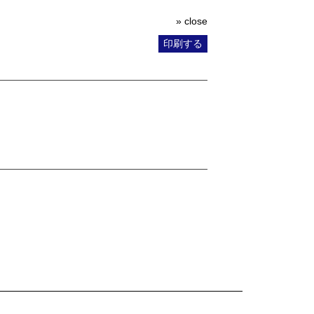
» close
印刷する