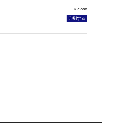
» close
印刷する