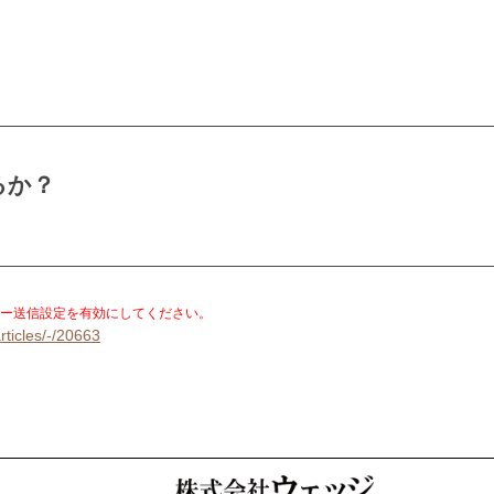
るか？
。
ー送信設定を有効にしてください。
rticles/-/20663