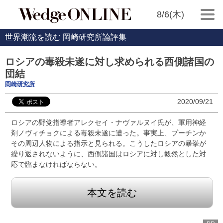
8/6(木)
世界潮流を読む 岡崎研究所論評集
ロシアの毒殺未遂に対し求められる西側諸国の
団結
岡崎研究所
2020/09/21
ロシアの野党指導者アレクセイ・ナヴァルヌイ氏が、軍用神経
剤ノヴィチョクによる毒殺未遂に遭った。事実上、プーチンか
その周辺人物による指示と見られる。こうしたロシアの暴挙が
繰り返されないように、西側諸国はロシアに対し毅然とした対
応で臨まなければならない。
本文を読む