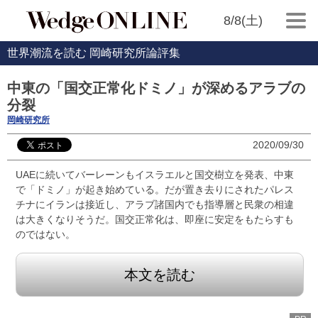
8/8(土)
世界潮流を読む 岡崎研究所論評集
中東の「国交正常化ドミノ」が深めるアラブの
分裂
岡崎研究所
2020/09/30
UAEに続いてバーレーンもイスラエルと国交樹立を発表、中東
で「ドミノ」が起き始めている。だが置き去りにされたパレス
チナにイランは接近し、アラブ諸国内でも指導層と民衆の相違
は大きくなりそうだ。国交正常化は、即座に安定をもたらすも
のではない。
本文を読む