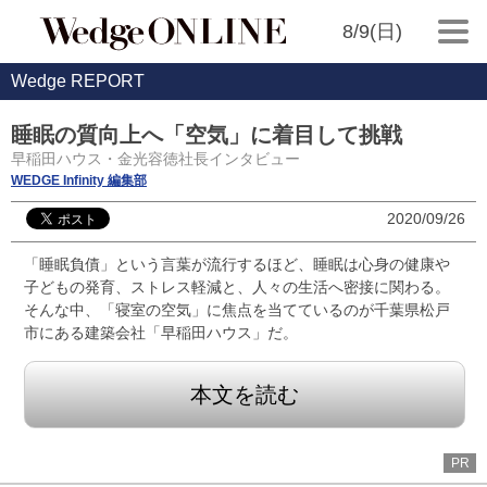
8/9(日)
Wedge REPORT
睡眠の質向上へ「空気」に着目して挑戦
早稲田ハウス・金光容徳社長インタビュー
WEDGE Infinity 編集部
2020/09/26
「睡眠負債」という言葉が流行するほど、睡眠は心身の健康や
子どもの発育、ストレス軽減と、人々の生活へ密接に関わる。
そんな中、「寝室の空気」に焦点を当てているのが千葉県松戸
市にある建築会社「早稲田ハウス」だ。
本文を読む
PR