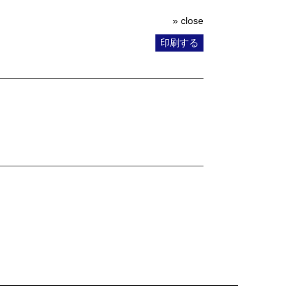
» close
印刷する