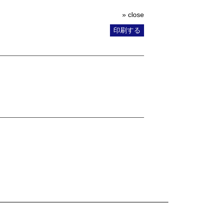
» close
印刷する