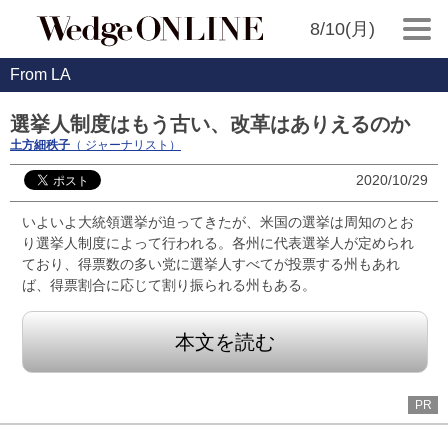
8/10(月)
From LA
選挙人制度はもう古い、改革はありえるのか
土方細秩子
（ ジャーナリスト）
2020/10/29
いよいよ大統領選挙が迫ってきたが、米国の選挙は周知のとお
り選挙人制度によって行われる。各州に代表選挙人が定められ
ており、得票数の多い党に選挙人すべてが投票する州もあれ
ば、得票割合に応じて割り振られる州もある。
本文を読む
PR