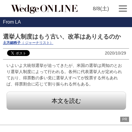
8/8(土)
From LA
選挙人制度はもう古い、改革はありえるのか
土方細秩子
（ ジャーナリスト）
2020/10/29
いよいよ大統領選挙が迫ってきたが、米国の選挙は周知のとお
り選挙人制度によって行われる。各州に代表選挙人が定められ
ており、得票数の多い党に選挙人すべてが投票する州もあれ
ば、得票割合に応じて割り振られる州もある。
本文を読む
PR