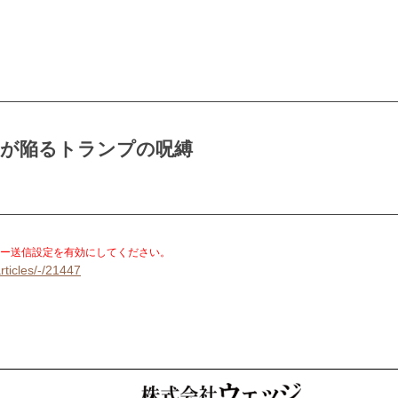
党が陥るトランプの呪縛
。
ー送信設定を有効にしてください。
rticles/-/21447