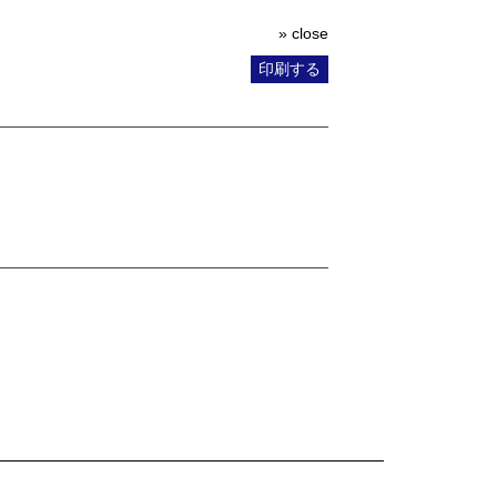
» close
印刷する