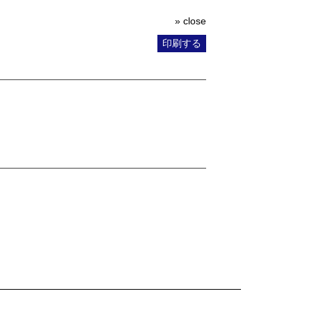
» close
印刷する